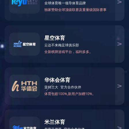
引进国际先进技术与工艺标准
培养本土化专业技术团队
打造具有国际竞争力的民族品牌
推动中国包装设备制造业升级
企业使命
建国际一流包装企业，创世界知名品牌
为客户提供智能化、自动化包装解决方案