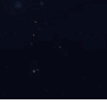
立式包装机组
给
立式粉剂包装机组
给
立式颗粒包装机组
给
立式线性秤包装机组
给
立式组合秤包装机组
给
立式液体制袋包装机组
公司地址：广东省广州市番禺区石碁镇聚利智造园