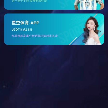
我们坚持创新驱动发展：
每年投入营业额的8%用于研发
拥有50余项专利技术
与多所高校建立产学研合作
连续5年推出行业领先的新产品