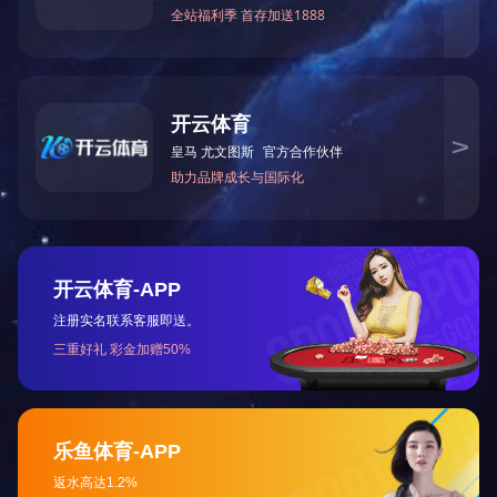
麦片卷膜包装
机助力即食燕
返回顶部
麦与豆奶粉产
全自动饲料包装
从制袋到码垛
全闭环，迈驰
麦片包装机助