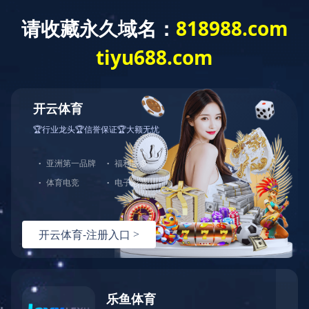
开云体育
全部分类
开云体育-开云kaiyun(中国)
产品
您当前的位置：
开云体育-开云kaiyun(中国)
>
给袋包装机组
>
给袋式线
立式包装机组
→
给袋包装机组
→
重袋包装机组
→
多列包装机组
→