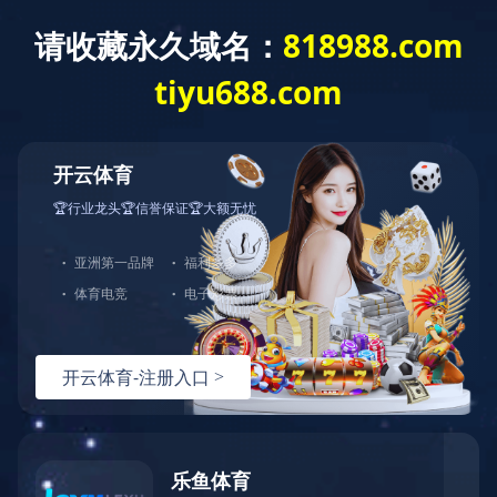
开云体育
全部分类
开云体育-开云kaiyun(中国)
产品
您当前的位置：
开云体育-开云kaiyun(中国)
>
给袋包装机组
>
给袋式组
立式包装机组
→
给袋包装机组
→
重袋包装机组
→
多列包装机组
→