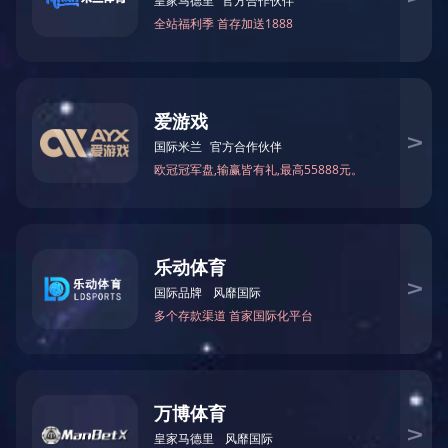
相关推荐
25公斤颗粒包装机