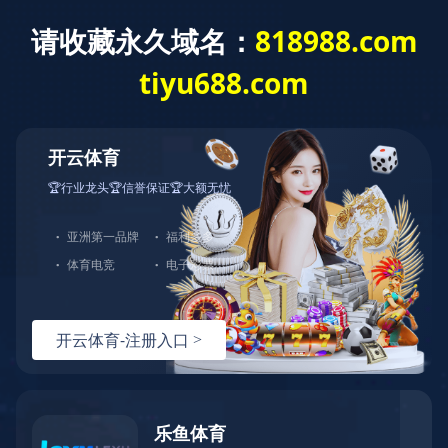
开云体育
全部分类
开云体育-开云kaiyun(中国)
产品
您当前的位置：
开云体育-开云kaiyun(中国)
>
行业包装方案
>
食品行业