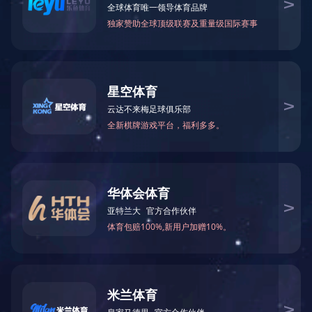
日期：2026-03-18 阅读量：8
微信咨询
返回顶部
立式包装机组
给
立式粉剂包装机组
给
立式颗粒包装机组
给
立式线性秤包装机组
给
立式组合秤包装机组
给
立式液体制袋包装机组
公司地址：广东省广州市番禺区石碁镇聚利智造园