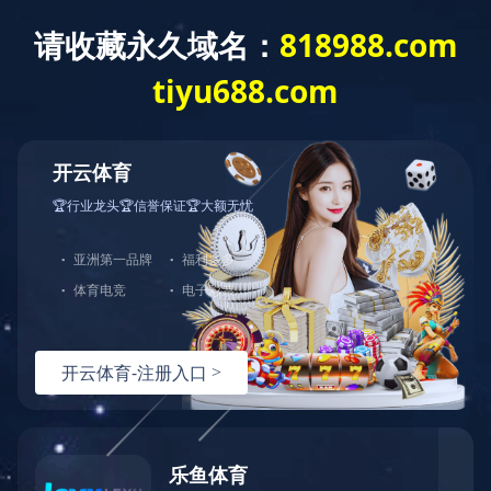
开云体育
全部分类
开云体育-开云kaiyun(中国)
产品
您当前的位置：
开云体育-开云kaiyun(中国)
>
客户案例
>
化工行业
食品行业
医药行业
南方区域
颗粒包装机技术升级：精准
迈驰是一家专业的颗粒全自动包
包装行业经验助力生产企业将本增
北方区域