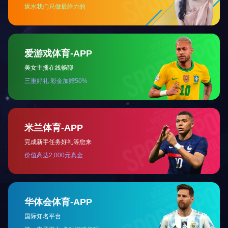
MCGD8-200给袋式
机组
从开箱到码垛
全自动衔接：
这款纸箱自动
金属检测机选
型指南：迈驰
金属检测机满
立式包装机组
给