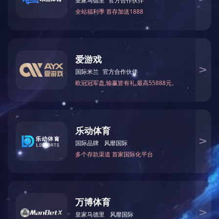
分类:
全部
给
包装重量:
全部
1g
包装袋形:
全部
三
适用行业:
全部
食
南方区域
北方区域
新闻推荐
微信咨询