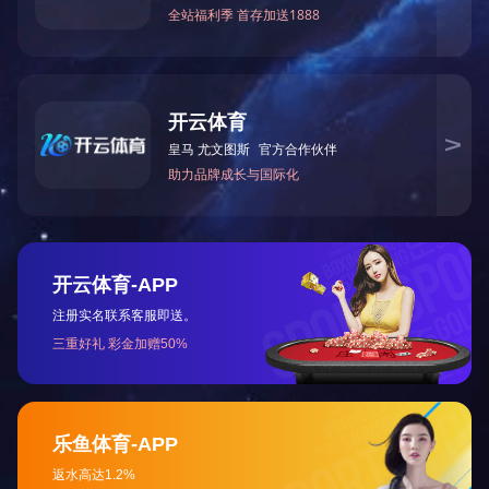
麦片卷膜包装
机助力即食燕
返回顶部
麦与豆奶粉产
MCGD8-300给袋式
机组
从制袋到码垛
全闭环，迈驰
麦片包装机助