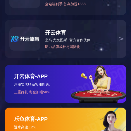
全自动食品包装机
粉体吨袋包装机