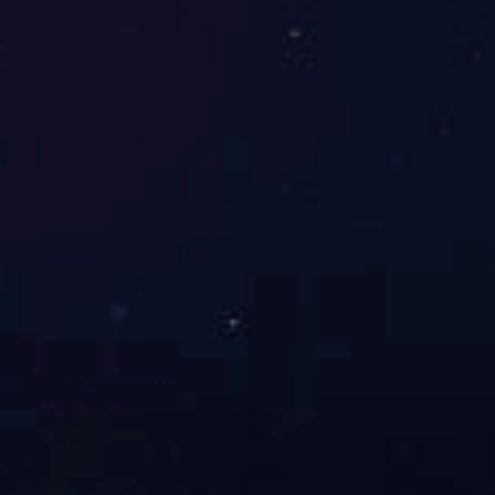
猜你想搜
冰块包装机
固体冰块包装机
立式包装机
设备介绍
设备简介：
该机组是由一台1100立式充填包装机、组合秤和斗式提升
制元器件均采用国际知名品牌，性能可靠。先进的设计理念保
设备参数：