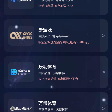
相关推荐
25公斤颗粒包装机