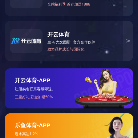
复合麦片包装机
西瓜种子包装机