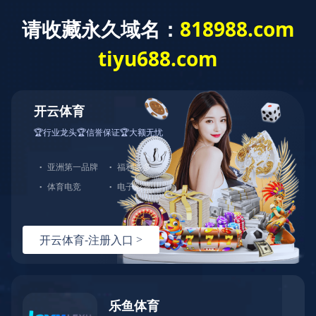
开云体育
全部分类
开云体育-开云kaiyun(中国)
产品
您当前的位置：
开云体育-开云kaiyun(中国)
>
立式包装机组
>
立式组合