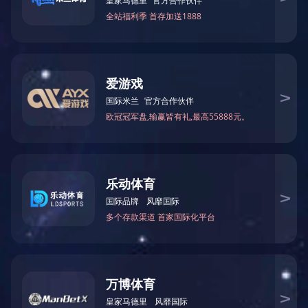
相关推荐
麦片卷膜包装机