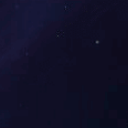
建材包装机
小型小袋粉末包装机
水泥包装机