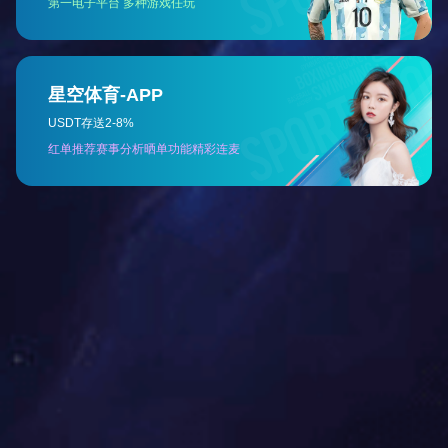
包装自动化生产线
定量粉剂包装机