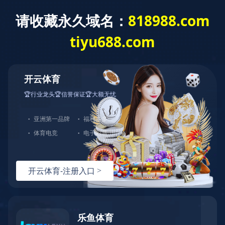
开云体育
全部分类
开云体育-开云kaiyun(中国)
产品
您当前的位置：
开云体育-开云kaiyun(中国)
>
自动流水线组
>
全自动包