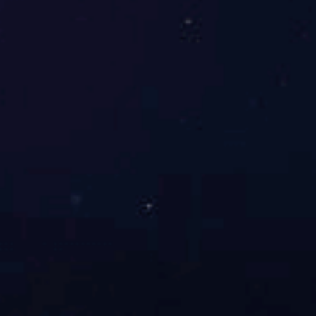
猜你想搜
液体包装流水线
给袋式包装流水线
液体
设备介绍