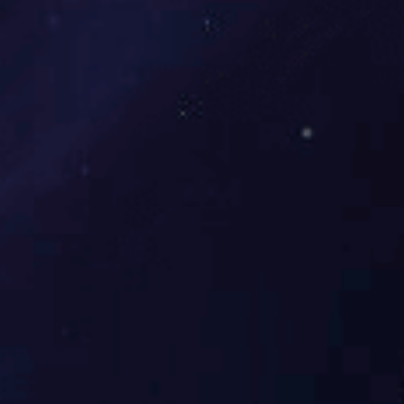
立式四边封包装机
MC1100立式液体包装机组
MC7300B立式液体包装机组