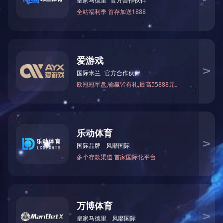
分类:
全部
医
南方区域
新闻推荐
北方区域
麦片卷膜包装
机助力即食燕
麦与豆奶粉产
微信咨询