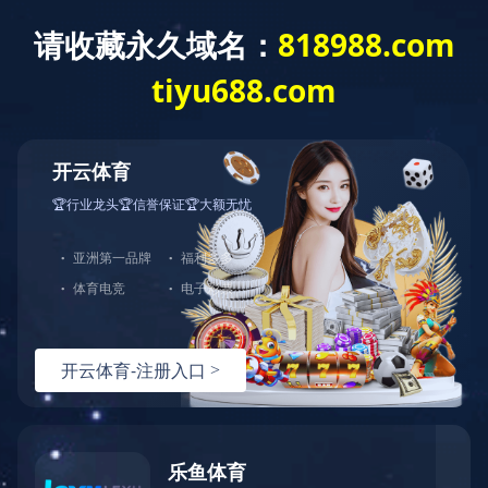
开云体育
全部分类
开云体育-开云kaiyun(中国)
产品
您当前的位置：
开云体育-开云kaiyun(中国)
>
行业包装方案
>
农业行业
立式包装机组
→
给袋包装机组
→
重袋包装机组
→
多列包装机组
→