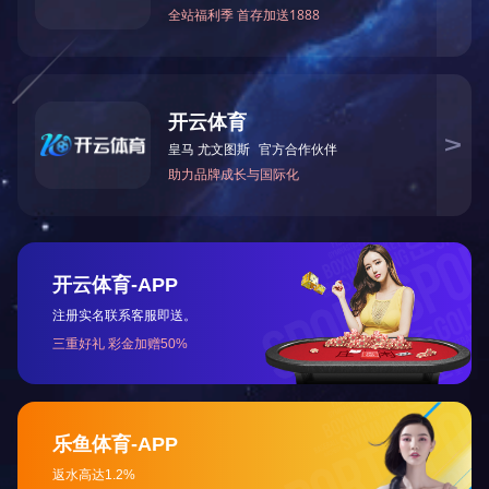
种子包装机
返回顶部
从制袋到码垛
全闭环，迈驰
麦片包装机助
25公斤自动称重包
从开箱到码垛
全自动衔接：
这款纸箱自动